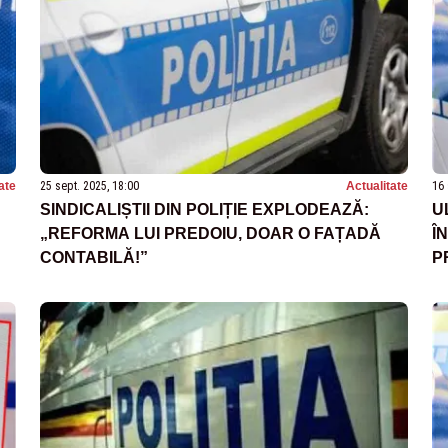
ate
25 sept. 2025, 18:00
Actualitate
16 
SINDICALIȘTII DIN POLIȚIE EXPLODEAZĂ:
U
„REFORMA LUI PREDOIU, DOAR O FAȚADĂ
Î
CONTABILĂ!”
P