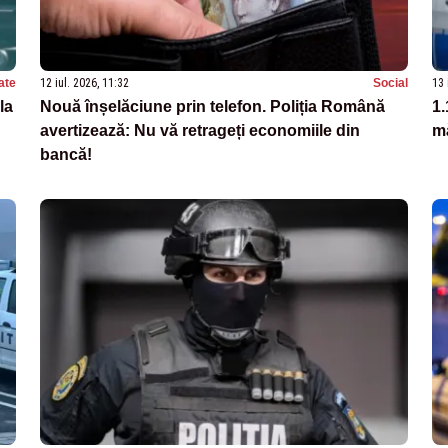
ate
12 iul. 2026, 11:32
Social
13 
la
Nouă înșelăciune prin telefon. Poliția Română
1.
avertizează: Nu vă retrageți economiile din
mă
bancă!