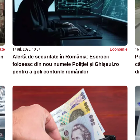
ate
17 iul. 2026, 10:57
Economie
16 
în
Alertă de securitate în România: Escrocii
Po
folosesc din nou numele Poliției și Ghișeul.ro
că
pentru a goli conturile românilor
di