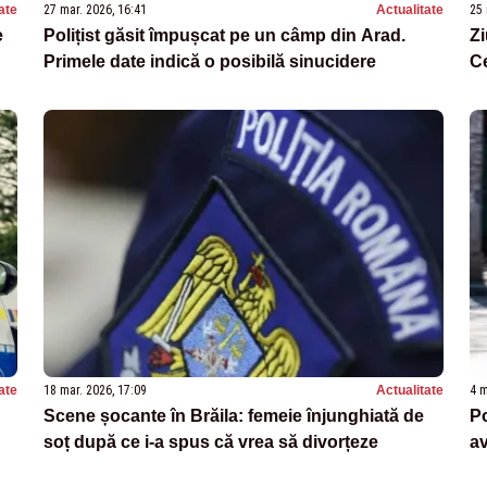
ate
27 mar. 2026, 16:41
Actualitate
25 
e
Polițist găsit împușcat pe un câmp din Arad.
Zi
Primele date indică o posibilă sinucidere
Ce
ate
18 mar. 2026, 17:09
Actualitate
4 m
Scene șocante în Brăila: femeie înjunghiată de
Po
soț după ce i-a spus că vrea să divorțeze
av