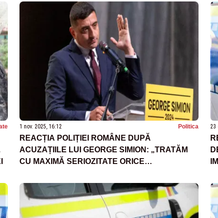
ate
1 nov. 2025, 16:12
Politica
23 
REACȚIA POLIȚIEI ROMÂNE DUPĂ
R
.
ACUZAȚIILE LUI GEORGE SIMION: „TRATĂM
D
I
CU MAXIMĂ SERIOZITATE ORICE
I
AMENINȚARE”