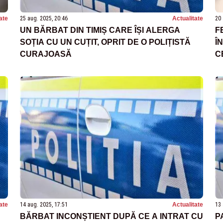
ate
25 aug. 2025, 20:46
Actualitate
20 
UN BĂRBAT DIN TIMIȘ CARE ÎȘI ALERGA
F
SOȚIA CU UN CUȚIT, OPRIT DE O POLIȚISTĂ
Î
CURAJOASĂ
C
A
ate
14 aug. 2025, 17:51
Actualitate
13 
BĂRBAT INCONȘTIENT DUPĂ CE A INTRAT CU
P