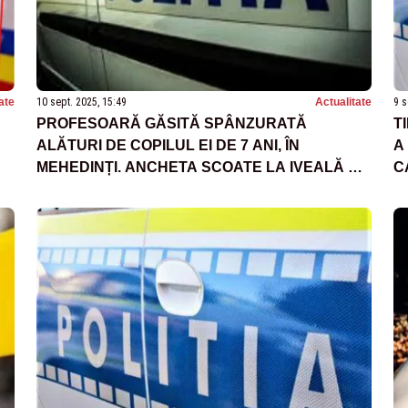
ate
10 sept. 2025, 15:49
Actualitate
9 s
PROFESOARĂ GĂSITĂ SPÂNZURATĂ
T
ALĂTURI DE COPILUL EI DE 7 ANI, ÎN
A
MEHEDINȚI. ANCHETA SCOATE LA IVEALĂ UN
C
ȘIR DE PROCESE CU FOSTUL SOȚ
S