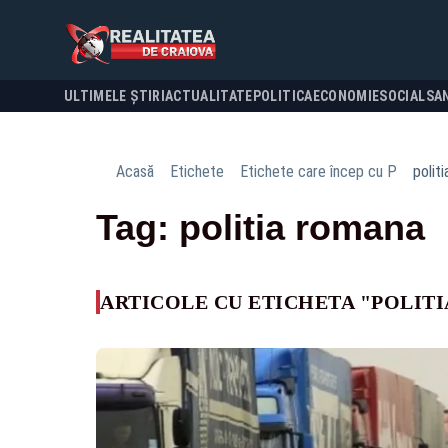
ULTIMELE ȘTIRI
ACTUALITATE
POLITICA
ECONOMIE
SOCIAL
SA
Acasă
Etichete
Etichete care încep cu P
polit
Tag: politia romana
ARTICOLE CU ETICHETA "POLIT