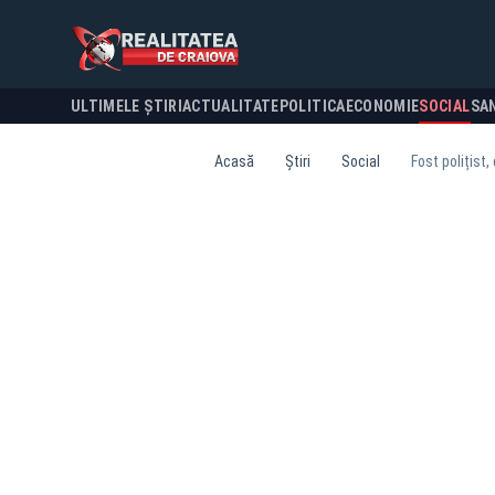
ULTIMELE ȘTIRI
ACTUALITATE
POLITICA
ECONOMIE
SOCIAL
SA
Acasă
Știri
Social
Fost polițist