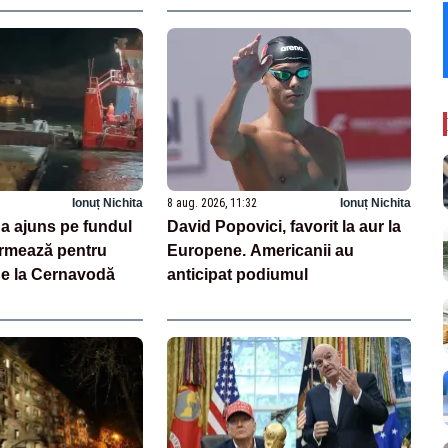
Ionuț Nichita
8 aug. 2026, 11:32
Ionuț Nichita
 a ajuns pe fundul
David Popovici, favorit la aur la
urmează pentru
Europene. Americanii au
de la Cernavodă
anticipat podiumul