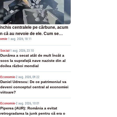
închis centralele pe cărbune, acum
n că au nevoie de ele. Cum se
omie
·
1 aug. 2026, 18:11
ează vina în plină criză energetică
2
Social
-
1 aug. 2026, 23:10
Dunărea a secat atât de mult încât a
scos la suprafață nave naziste din al
doilea război mondial
3
Economie
-
2 aug. 2026, 09:22
Daniel Udrescu: De ce patrimoniul va
deveni conceptul central al economiei
viitoare?
4
Economie
-
2 aug. 2026, 10:01
Piperea (AUR): România a evitat
retrogradarea la junk pentru că era o