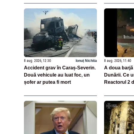
8 aug. 2026, 12:30
Ionuț Nichita
8 aug. 2026, 11:40
Accident grav în Caraș-Severin.
A doua barjă
Două vehicule au luat foc, un
Dunării. Ce 
șofer ar putea fi mort
Reactorul 2 