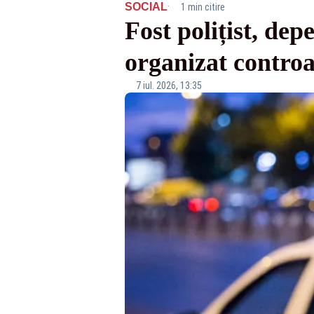
·
SOCIAL
1 min citire
Fost polițist, dep
organizat controal
7 iul. 2026, 13:35