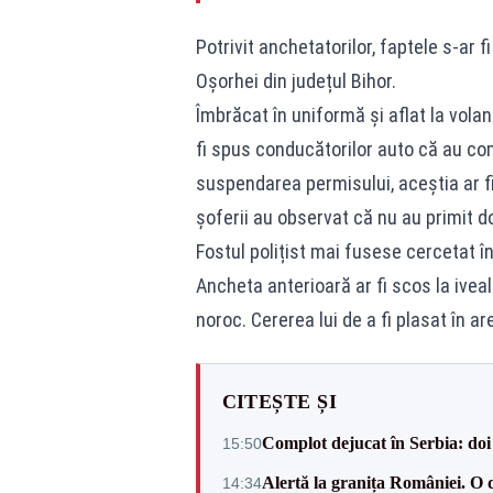
Potrivit anchetatorilor, faptele s-ar fi
Oșorhei din județul Bihor.
Îmbrăcat în uniformă și aflat la volan
fi spus conducătorilor auto că au com
suspendarea permisului, aceștia ar fi 
șoferii au observat că nu au primit do
Fostul polițist mai fusese cercetat î
Ancheta anterioară ar fi scos la ivea
noroc. Cererea lui de a fi plasat în ar
CITEȘTE ȘI
Complot dejucat în Serbia: doi 
15:50
Alertă la granița României. O 
14:34