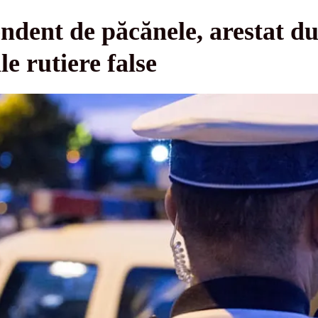
endent de păcănele, arestat du
e rutiere false