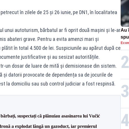
 petrecut în zilele de 25 și 26 iunie, pe DN1, în localitatea
ul unui autoturism, bărbatul ar fi oprit două mașini și le-ar
Au 
spu
is abateri grave. Pentru a evita amenzi mari și
Econ
pas
plătit în total 4.500 de lei. Suspiciunile au apărut după ce
cumente justificative și au sesizat autoritățile.
ntr-un dosar de luare de mită și demisionase din sistem.
lă și datorii provocate de dependența sa de jocurile de
est la domiciliu sau sub control judiciar a fost respinsă.
bărbați, suspectați că plănuiau asasinarea lui Vučić
dronă a explodat lângă un gazoduct, iar premierul