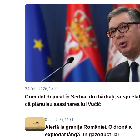
24 feb. 2026, 15:50
Complot dejucat în Serbia: doi bărbați, suspectaț
că plănuiau asasinarea lui Vučić
8 aug. 2026, 14:34
Alertă la granița României. O dronă a
explodat lângă un gazoduct, iar