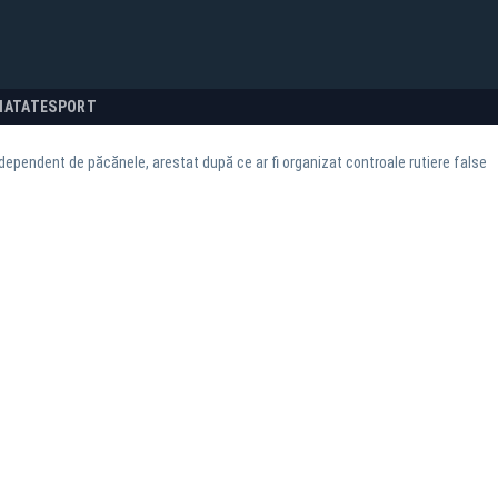
NATATE
SPORT
, dependent de păcănele, arestat după ce ar fi organizat controale rutiere false