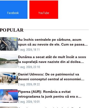
Facebook
YouTube
POPULAR
Au închis centralele pe cărbune, acum
spun că au nevoie de ele. Cum se pasează
vina în plină criză energetică
1 aug. 2026, 18:11
Dunărea a secat atât de mult încât a scos
la suprafață nave naziste din al doilea
război mondial
1 aug. 2026, 23:10
Daniel Udrescu: De ce patrimoniul va
deveni conceptul central al economiei
viitoare?
2 aug. 2026, 09:22
Piperea (AUR): România a evitat
retrogradarea la junk pentru că era o
catastrofă pentru bănci și fondurile de
2 aug. 2026, 10:01
pensii