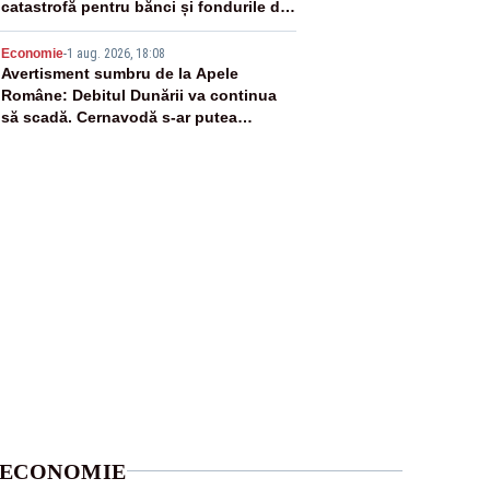
catastrofă pentru bănci și fondurile de
pensii
5
Economie
-
1 aug. 2026, 18:08
Avertisment sumbru de la Apele
Române: Debitul Dunării va continua
să scadă. Cernavodă s-ar putea
închide în 4 zile
ECONOMIE