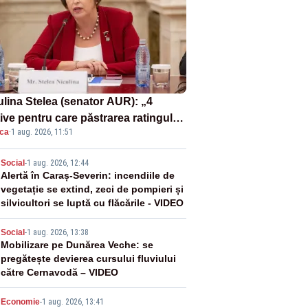
ulina Stelea (senator AUR): „4
ive pentru care păstrarea ratingului
ica
·
1 aug. 2026, 11:51
ară nu este o reușită pentru
ernul Bolojan”
2
Social
-
1 aug. 2026, 12:44
Alertă în Caraș-Severin: incendiile de
vegetație se extind, zeci de pompieri și
silvicultori se luptă cu flăcările - VIDEO
3
Social
-
1 aug. 2026, 13:38
Mobilizare pe Dunărea Veche: se
pregătește devierea cursului fluviului
către Cernavodă – VIDEO
Economie
-
1 aug. 2026, 13:41