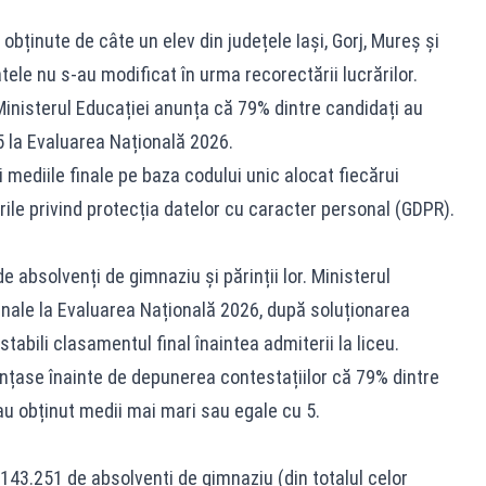
bținute de câte un elev din județele Iași, Gorj, Mureș și
tele nu s-au modificat în urma recorectării lucrărilor.
Ministerul Educației anunța că 79% dintre candidați au
5 la Evaluarea Națională 2026.
și mediile finale pe baza codului unic alocat fiecărui
ile privind protecția datelor cu caracter personal (GDPR).
e absolvenți de gimnaziu și părinții lor. Ministerul
finale la Evaluarea Națională 2026, după soluționarea
 stabili clasamentul final înaintea admiterii la liceu.
unțase înainte de depunerea contestațiilor că 79% dintre
u obținut medii mai mari sau egale cu 5.
143.251 de absolvenți de gimnaziu (din totalul celor