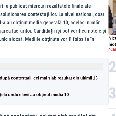
ii a publicat miercuri rezultatele finale ale
soluționarea contestațiilor. La nivel național, doar
II-a au obținut media generală 10, același număr
area lucrărilor. Candidații își pot verifica notele și
nic alocat. Mediile obținute vor fi folosite în
Nic
mot
Polit
de ț
Guv
pă contestații, cel mai slab rezultat din ultimii 13
țele unde elevii au obținut media 10