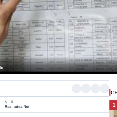
to
CE
Sursă
1
Realitatea.Net