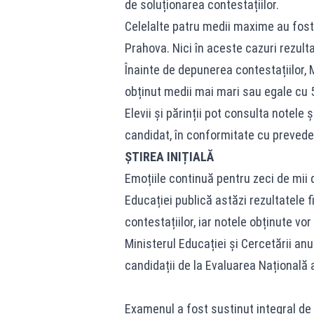
de soluționarea contestațiilor.
Celelalte patru medii maxime au fost o
Prahova. Nici în aceste cazuri rezulta
Înainte de depunerea contestațiilor, 
obținut medii mai mari sau egale cu 
Elevii și părinții pot consulta notele 
candidat, în conformitate cu preveder
ȘTIREA INIȚIALĂ
Emoțiile continuă pentru zeci de mii d
Educației publică astăzi rezultatele 
contestațiilor, iar notele obținute vor
Ministerul Educației și Cercetării an
candidații de la
Evaluarea Națională
a
Examenul a fost susținut integral de 