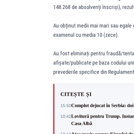
148.268 de absolvenți înscriși), rezul
Au obținut medii mai mari sau egale c
examenul cu media 10 (zece).
Au fost eliminați pentru fraudă/tenta
afișate/publicate pe baza codului uni
prevederile specifice din Regulament
CITEȘTE ȘI
Complot dejucat în Serbia: doi 
15:50
Lovitură pentru Trump. Instanța
10:42
Casa Albă