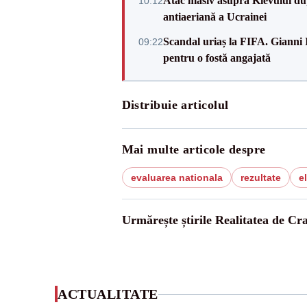
Atac masiv asupra Kievului du
10:12
antiaeriană a Ucrainei
Scandal uriaș la FIFA. Gianni I
09:22
pentru o fostă angajată
Distribuie articolul
Mai multe articole despre
evaluarea nationala
rezultate
e
Urmărește știrile Realitatea de Cr
ACTUALITATE