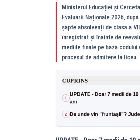
Ministerul Educației și Cercetăr
Evaluării Naționale 2026, după 
șapte absolvenți de clasa a VI
înregistrat și înainte de reevalu
mediile finale pe baza codului u
procesul de admitere la liceu.
CUPRINS
UPDATE - Doar 7 medii de 10 du
1
ani
De unde vin "fruntașii"? Jude
2