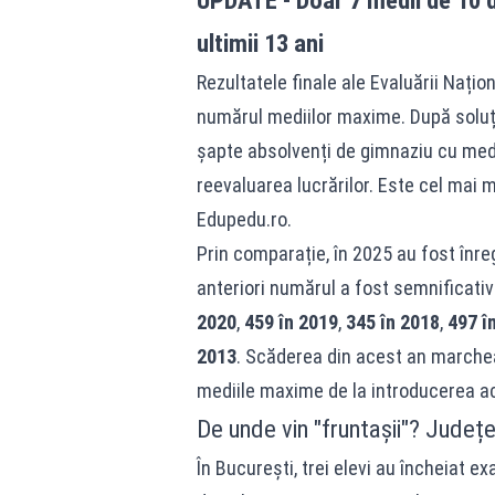
UPDATE - Doar 7 medii de 10 du
ultimii 13 ani
Rezultatele finale ale Evaluării Nați
numărul mediilor maxime. După soluți
șapte absolvenți de gimnaziu cu medi
reevaluarea lucrărilor. Este cel mai m
Edupedu.ro
.
Prin comparație, în 2025 au fost înre
anteriori numărul a fost semnificati
2020
,
459 în 2019
,
345 în 2018
,
497 î
2013
. Scăderea din acest an marche
mediile maxime de la introducerea ac
De unde vin "fruntașii"? Județe
În București, trei elevi au încheiat e