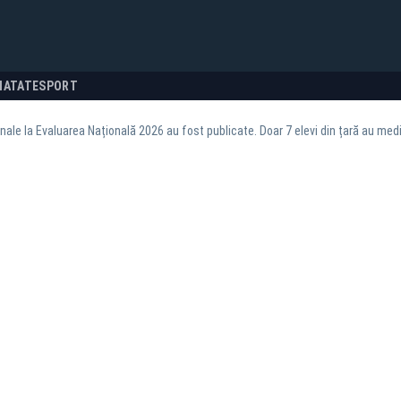
NATATE
SPORT
nale la Evaluarea Națională 2026 au fost publicate. Doar 7 elevi din țară au media