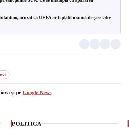
pă sancțiunile SUA. Ce se întâmplă cu apărarea
nfantino, acuzat că UEFA ar fi plătit o sumă de șase cifre
levi
aiova și pe
Google News
POLITICA