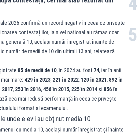
pă contestații, cel mai slab rezultat din
onale 2026 confirmă un record negativ în ceea ce privește
onarea contestațiilor, la nivel național au rămas doar
a generală 10, același număr înregistrat înainte de
ic număr de medii de 10 din ultimii 13 ani, relatează
gistrate
85 de medii de 10
, în 2024 au fost
74
, iar în anii
v mai mare:
429 în 2023
,
221 în 2022
,
120 în 2021
,
892 în
n 2017
,
253 în 2016
,
456 în 2015
,
225 în 2014
și
856 în
ază cea mai redusă performanță în ceea ce privește
tualului format al examenului.
le unde elevii au obținut media 10
xamenul cu media 10, același număr înregistrat și înainte