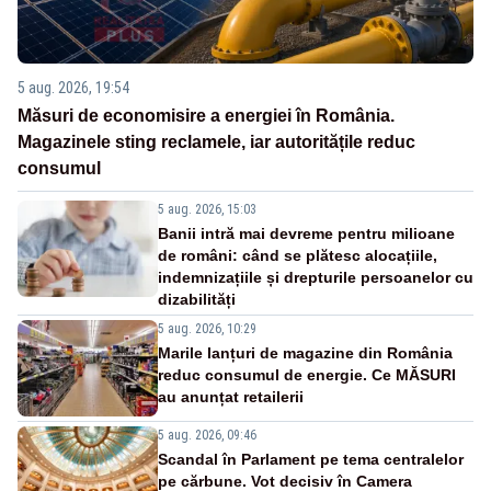
5 aug. 2026, 19:54
Măsuri de economisire a energiei în România.
Magazinele sting reclamele, iar autoritățile reduc
consumul
5 aug. 2026, 15:03
Banii intră mai devreme pentru milioane
de români: când se plătesc alocațiile,
indemnizațiile și drepturile persoanelor cu
dizabilități
5 aug. 2026, 10:29
Marile lanțuri de magazine din România
reduc consumul de energie. Ce MĂSURI
au anunțat retailerii
5 aug. 2026, 09:46
Scandal în Parlament pe tema centralelor
pe cărbune. Vot decisiv în Camera