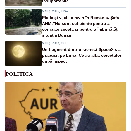
insuportabile
5 aug. 2026, 20:47
Ploile și vijeliile revin în România. Șefa
ANM:”Nu sunt suficiente pentru a
combate seceta și pentru a îmbunătăți
situația Dunării”
5 aug. 2026, 20:19
Un fragment dintr-o rachetă SpaceX s-a
prăbușit pe Lună. Ce au aflat cercetătorii
după impact
POLITICA