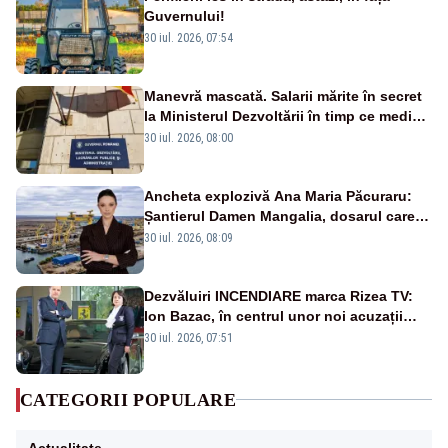
Guvernului!
30 iul. 2026, 07:54
Manevră mascată. Salarii mărite în secret
la Ministerul Dezvoltării în timp ce medicii
ies în stradă
30 iul. 2026, 08:00
Ancheta explozivă Ana Maria Păcuraru:
Șantierul Damen Mangalia, dosarul care
scufundă apărarea României
30 iul. 2026, 08:09
Dezvăluiri INCENDIARE marca Rizea TV:
Ion Bazac, în centrul unor noi acuzații
publice
30 iul. 2026, 07:51
CATEGORII POPULARE
Actualitate