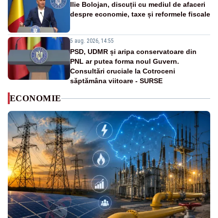
Ilie Bolojan, discuții cu mediul de afaceri
despre economie, taxe și reformele fiscale
5 aug. 2026, 14:55
PSD, UDMR și aripa conservatoare din
PNL ar putea forma noul Guvern.
Consultări cruciale la Cotroceni
săptămâna viitoare - SURSE
ECONOMIE