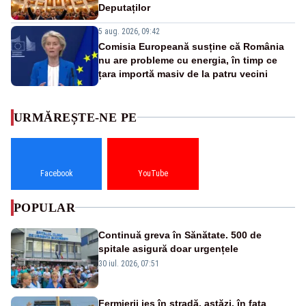
Deputaților
5 aug. 2026, 09:42
Comisia Europeană susține că România
nu are probleme cu energia, în timp ce
țara importă masiv de la patru vecini
URMĂREȘTE-NE PE
Facebook
YouTube
POPULAR
Continuă greva în Sănătate. 500 de
spitale asigură doar urgențele
30 iul. 2026, 07:51
Fermierii ies în stradă, astăzi, în fața