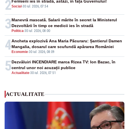
2
Fermierii ies în stradă, astăzi, în fața Guvernului!
Social
-
30 iul. 2026, 07:54
3
Manevră mascată. Salarii mărite în secret la Ministerul
Dezvoltării în timp ce medicii ies în stradă
Politica
-
30 iul. 2026, 08:00
4
Ancheta explozivă Ana Maria Păcuraru: Șantierul Damen
Mangalia, dosarul care scufundă apărarea României
Economie
-
30 iul. 2026, 08:09
5
Dezvăluiri INCENDIARE marca Rizea TV: Ion Bazac, în
centrul unor noi acuzații publice
Actualitate
-
30 iul. 2026, 07:51
ACTUALITATE