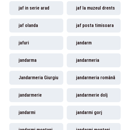
jaf in serie arad
jaf la muzeul drents
jaf olanda
jaf posta timisoara
jafuri
jandarm
jandarma
jandarmeria
Jandarmeria Giurgiu
jandarmeria română
jandarmerie
jandarmerie dolj
jandarmi
jandarmi gorj
jandarmi montani
jandarmi montani bistrita-nasaud