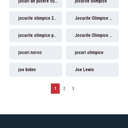
jocuri de putere cu oreste teodorescu
jocurile olimpice
jocurile olimpice 2024
Jocurile Olimpice de la Tokyo
jocurile olimpice paris
Jocurile Olimpice Paris 2024
jocuri noroc
jocuri olimpice
joe biden
Joe Lewis
1
2
3