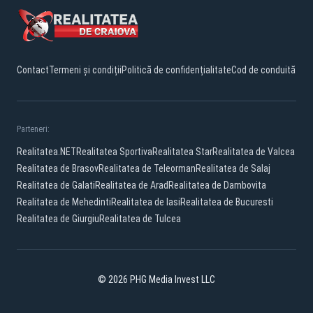
Contact
Termeni și condiții
Politică de confidențialitate
Cod de conduită
Parteneri:
Realitatea.NET
Realitatea Sportiva
Realitatea Star
Realitatea de Valcea
Realitatea de Brasov
Realitatea de Teleorman
Realitatea de Salaj
Realitatea de Galati
Realitatea de Arad
Realitatea de Dambovita
Realitatea de Mehedinti
Realitatea de Iasi
Realitatea de Bucuresti
Realitatea de Giurgiu
Realitatea de Tulcea
© 2026 PHG Media Invest LLC
Facebook
YouTube