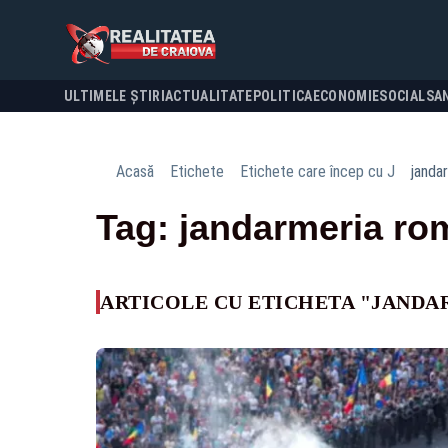
ULTIMELE ȘTIRI
ACTUALITATE
POLITICA
ECONOMIE
SOCIAL
SA
Acasă
Etichete
Etichete care încep cu J
janda
Tag: jandarmeria r
ARTICOLE CU ETICHETA "JAND