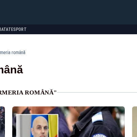
NATATE
SPORT
rmeria română
omână
ARMERIA ROMÂNĂ"