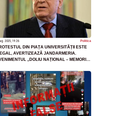
ug. 2025, 19:26
Politica
ROTESTUL DIN PIAȚA UNIVERSITĂȚII ESTE
LEGAL, AVERTIZEAZĂ JANDARMERIA.
VENIMENTUL „DOLIU NAȚIONAL – MEMORII
EÎMPĂCATE” NU ARE AUTORIZAȚIILE
ECESARE