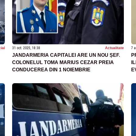
ial
31 oct. 2025, 18:38
Actualitate
7 a
JANDARMERIA CAPITALEI ARE UN NOU ȘEF.
P
COLONELUL TOMA MARIUS CEZAR PREIA
I
CONDUCEREA DIN 1 NOIEMBRIE
E
N
N