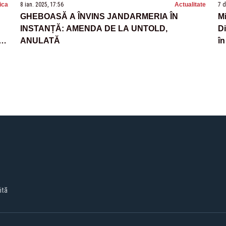
tica
8 ian. 2025, 17:56
Actualitate
7 d
GHEBOASĂ A ÎNVINS JANDARMERIA ÎN
Mi
INSTANȚĂ: AMENDA DE LA UNTOLD,
D
ANULATĂ
în
ită