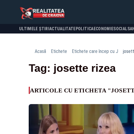
ULTIMELE ȘTIRI
ACTUALITATE
POLITICA
ECONOMIE
SOCIAL
SA
Acasă
Etichete
Etichete care încep cu J
josett
Tag: josette rizea
ARTICOLE CU ETICHETA "JOSETT