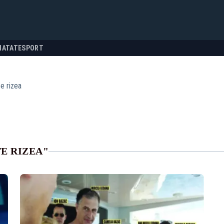
NATATE
SPORT
e rizea
E RIZEA"