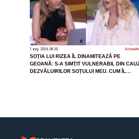
1 aug. 2024, 08:20
Actualit
SOȚIA LUI RIZEA ÎL DINAMITEAZĂ PE
GEOANĂ: S-A SIMȚIT VULNERABIL DIN CAU
DEZVĂLUIRILOR SOȚULUI MEU. CUM ÎL
SPIONA MAIOR PE GEOANĂ? - VIDEO