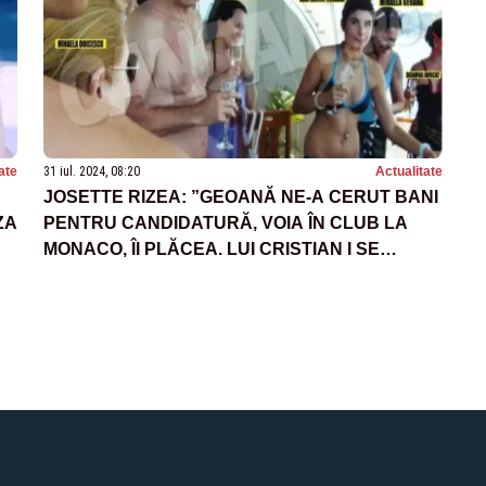
ate
31 iul. 2024, 08:20
Actualitate
JOSETTE RIZEA: ”GEOANĂ NE-A CERUT BANI
ZA
PENTRU CANDIDATURĂ, VOIA ÎN CLUB LA
MONACO, ÎI PLĂCEA. LUI CRISTIAN I SE
PROMITEAU FUNCȚII ÎNALTE” - IONUȚ BAZAC
ROL CHEIE ÎN NEGOCIERI