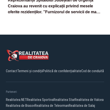
Reprezentanții Spitalului Județean de Urgență
Craiova au revenit cu explicații privind mesele
oferite rezidenților. ”Furnizorul de servicii de masă
a suportat contravaloarea acesteia”
Contact
Termeni și condiții
Politică de confidențialitate
Cod de conduită
Parteneri:
Realitatea.NET
Realitatea Sportiva
Realitatea Star
Realitatea de Valcea
Realitatea de Brasov
Realitatea de Teleorman
Realitatea de Salaj