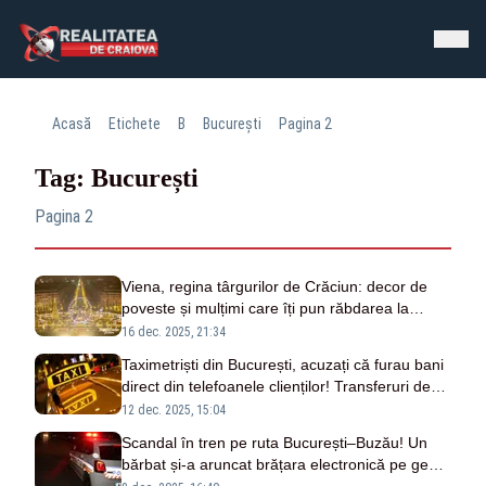
Acasă
Etichete
B
București
Pagina 2
Tag: București
Pagina 2
Viena, regina târgurilor de Crăciun: decor de
poveste și mulțimi care îți pun răbdarea la
încercare. Diferența față de București
16 dec. 2025, 21:34
Taximetriști din București, acuzați că furau bani
direct din telefoanele clienților! Transferuri de
zeci de mii de lei, descoperite de anchetatori
12 dec. 2025, 15:04
Scandal în tren pe ruta București–Buzău! Un
bărbat și-a aruncat brățara electronică pe geam