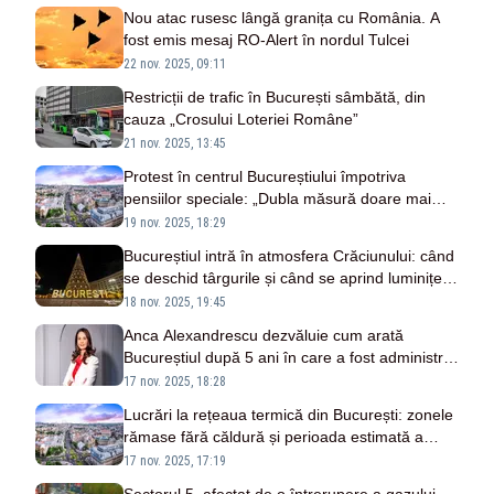
Nou atac rusesc lângă granița cu România. A
fost emis mesaj RO-Alert în nordul Tulcei
22 nov. 2025, 09:11
Restricții de trafic în București sâmbătă, din
cauza „Crosului Loteriei Române”
21 nov. 2025, 13:45
Protest în centrul Bucureștiului împotriva
pensiilor speciale: „Dubla măsură doare mai
tare decât gaura bugetară”
19 nov. 2025, 18:29
Bucureștiul intră în atmosfera Crăciunului: când
se deschid târgurile și când se aprind luminițele
în 2025
18 nov. 2025, 19:45
Anca Alexandrescu dezvăluie cum arată
Bucureștiul după 5 ani în care a fost administrat
de Nicușor Dan și Clotilde Armand - VIDEO
17 nov. 2025, 18:28
Lucrări la rețeaua termică din București: zonele
rămase fără căldură și perioada estimată a
intervențiilor
17 nov. 2025, 17:19