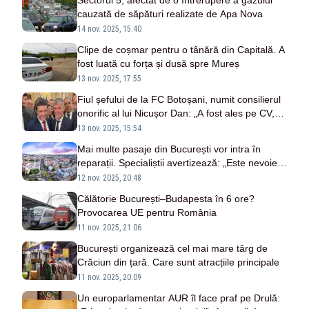
Sectorul 5, afectat de o întrerupere a gazului
cauzată de săpături realizate de Apa Nova
14 nov. 2025, 15:40
Clipe de coșmar pentru o tânără din Capitală. A
fost luată cu forța și dusă spre Mureș
13 nov. 2025, 17:55
Fiul șefului de la FC Botoșani, numit consilierul
onorific al lui Nicușor Dan: „A fost ales pe CV,
nu m-am băgat”
13 nov. 2025, 15:54
Mai multe pasaje din București vor intra în
reparații. Specialiștii avertizează: „Este nevoie
urgentă de consolidare din lipsa mentenanței”
12 nov. 2025, 20:48
Călătorie București–Budapesta în 6 ore?
Provocarea UE pentru România
11 nov. 2025, 21:06
București organizează cel mai mare târg de
Crăciun din țară. Care sunt atracțiile principale
11 nov. 2025, 20:09
Un europarlamentar AUR îl face praf pe Drulă: