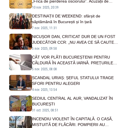
„Frica de pierderea osciorului”. Acuzații de
șantaj pe tema metroului de Otopeni
10 nov. 2025, 20:39
DESTINAȚII DE WEEKEND: sfârșit de
săptămână în București și în țară
7 nov. 2025, 11:31
NICUȘOR DAN, CRITICAT DUR DE UN FOST
JUDECĂTOR CCR: „NU AVEA CE SĂ CAUTE
LÂNGĂ DRULĂ”
5 nov. 2025, 09:58
CÂT VOR PLĂTI BUCUREȘTENII PENTRU
CĂLDURĂ ÎN ACEASTĂ IARNĂ. PREȚURILE
ANUNȚATE DE ANRE
5 nov. 2025, 08:08
SCANDAL URIAȘ: ȘEFUL STATULUI TRAGE
SFORI PENTRU ALEGERI
4 nov. 2025, 13:54
SEDIUL CENTRAL AL AUR, VANDALIZAT ÎN
BUCUREȘTI
31 oct. 2025, 08:51
INCENDIU VIOLENT ÎN CAPITALĂ. O CASĂ,
MISTUITĂ DE FLĂCĂRI. POMPIERII AU