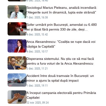
„pentru că nu se simțea confortabil”
8 dec. 2025, 16:40
Sociologul Marius Pieleanu, analiză incendiară:
"Alegerile sunt în dinamică, lupta este strânsă"
7 dec. 2025, 16:38
Șofer urmărit prin București, amendat cu 6.480
lei și lăsat fără permis 330 de zile, deși
verificările nu au arătat nicio neregulă
4 dec. 2025, 15:42
Anca Alexandrescu: "Coaliția se rupe dacă voi
câștiga la Capitală"
4 dec. 2025, 10:17
Disperarea sistemului. Nu știu ce să mai facă
pentru a fura voturi de la Anca Alexandrescu
2 dec. 2025, 11:21
Accident între două tramvaie în București: un
minor a ajuns la spital după impact
1 dec. 2025, 19:11
A început campania electorală pentru Primăria
Capitalei
22 nov. 2025, 09:24