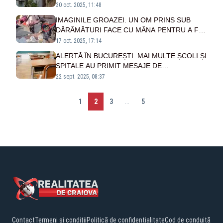
INTERVENIT - FOTO/VIDEO
30 oct. 2025, 11:48
IMAGINILE GROAZEI. UN OM PRINS SUB
DĂRÂMĂTURI FACE CU MÂNA PENTRU A FI
SALVAT - VIDEO
17 oct. 2025, 17:14
ALERTĂ ÎN BUCUREȘTI. MAI MULTE ȘCOLI ȘI
SPITALE AU PRIMIT MESAJE DE
AMENINȚARE
22 sept. 2025, 08:37
1
2
3
...
5
Contact
Termeni și condiții
Politică de confidențialitate
Cod de conduită