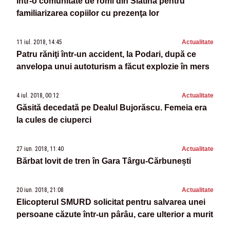
într-o comunitate de romi din Slatina pentru
familiarizarea copiilor cu prezenţa lor
11 iul. 2018, 14:45
Actualitate
Patru răniţi într-un accident, la Podari, după ce
anvelopa unui autoturism a făcut explozie în mers
4 iul. 2018, 00:12
Actualitate
Găsită decedată pe Dealul Bujorăscu. Femeia era
la cules de ciuperci
27 iun. 2018, 11:40
Actualitate
Bărbat lovit de tren în Gara Târgu-Cărbunești
20 iun. 2018, 21:08
Actualitate
Elicopterul SMURD solicitat pentru salvarea unei
persoane căzute într-un pârâu, care ulterior a murit