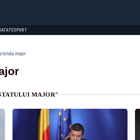
NATATE
SPORT
statului major
ajor
 STATULUI MAJOR"