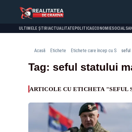
ULTIMELE ȘTIRI
ACTUALITATE
POLITICA
ECONOMIE
SOCIAL
SA
Acasă
Etichete
Etichete care încep cu S
seful 
Tag: seful statului m
ARTICOLE CU ETICHETA "SEFUL