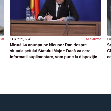
ial
3 iun. 2026, 07:46
Actualitate
2 i
Miruță l-a anunțat pe Nicușor Dan despre
Șe
situația șefului Statului Major: Dacă va cere
Gh
informații suplimentare, vom pune la dispoziție
co