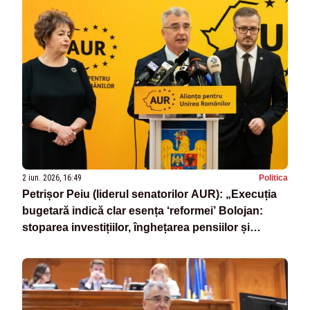
2 iun. 2026, 16:49
Politica
Petrișor Peiu (liderul senatorilor AUR): „Execuția
bugetară indică clar esența ‘reformei’ Bolojan:
stoparea investițiilor, înghețarea pensiilor și
creșterea cheltuielilor cu dobânzile”