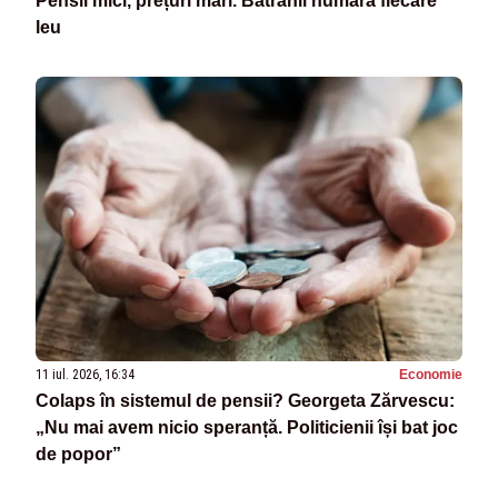
Pensii mici, prețuri mari. Bătrânii numără fiecare
leu
11 iul. 2026, 16:34
Economie
Colaps în sistemul de pensii? Georgeta Zărvescu:
„Nu mai avem nicio speranță. Politicienii își bat joc
de popor”