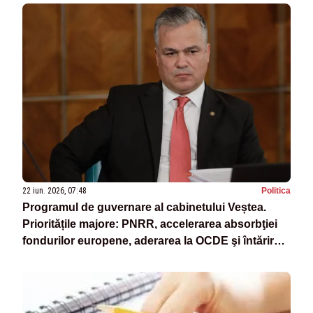
22 iun. 2026, 07:48
Politica
Programul de guvernare al cabinetului Veștea.
Prioritățile majore: PNRR, accelerarea absorbţiei
fondurilor europene, aderarea la OCDE şi întărirea
securităţii naţionale