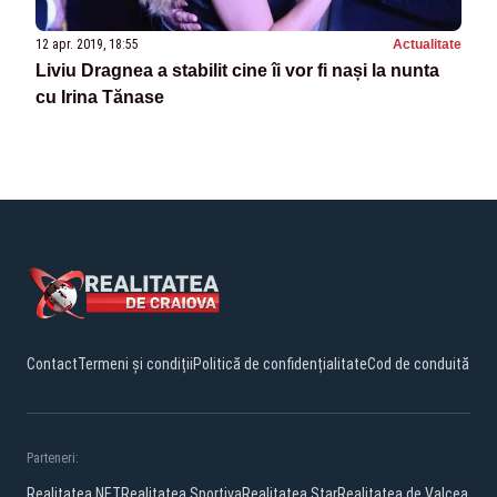
12 apr. 2019, 18:55
Actualitate
Liviu Dragnea a stabilit cine îi vor fi nași la nunta
cu Irina Tănase
Contact
Termeni și condiții
Politică de confidențialitate
Cod de conduită
Parteneri:
Realitatea.NET
Realitatea Sportiva
Realitatea Star
Realitatea de Valcea