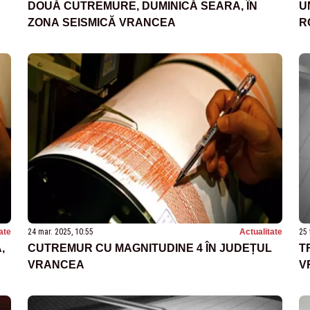
DOUĂ CUTREMURE, DUMINICĂ SEARA, ÎN
U
ZONA SEISMICĂ VRANCEA
R
ate
24 mar. 2025, 10:55
Actualitate
25 
,
CUTREMUR CU MAGNITUDINE 4 ÎN JUDEȚUL
T
VRANCEA
V