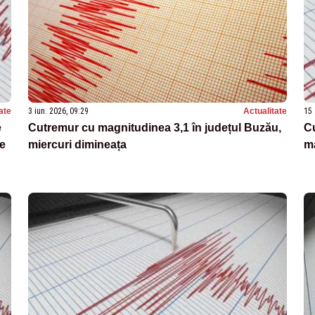
ate
3 iun. 2026, 09:29
Actualitate
15 
e
Cutremur cu magnitudinea 3,1 în județul Buzău,
Cu
de
miercuri dimineața
ma