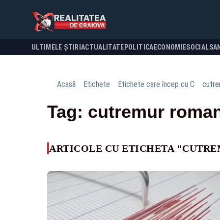
ULTIMELE ȘTIRI
ACTUALITATE
POLITICA
ECONOMIE
SOCIAL
SA
Acasă
Etichete
Etichete care încep cu C
cutre
Tag: cutremur roman
ARTICOLE CU ETICHETA "CUTR