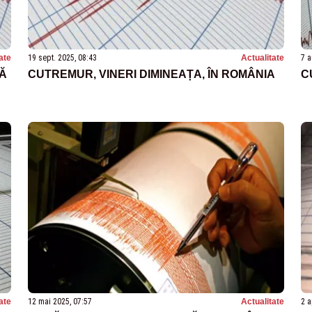
ate
19 sept. 2025, 08:43
Actualitate
7 a
CĂ
CUTREMUR, VINERI DIMINEAȚA, ÎN ROMÂNIA
C
ate
12 mai 2025, 07:57
Actualitate
2 a