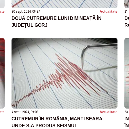
ate
30 sept. 2024, 09:37
Actualitate
21 
DOUĂ CUTREMURE LUNI DIMINEAȚĂ ÎN
D
JUDEȚUL GORJ
R
ate
4 sept. 2024, 09:03
Actualitate
23 
CUTREMUR ÎN ROMÂNIA, MARȚI SEARA.
I
UNDE S-A PRODUS SEISMUL
Î