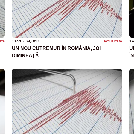
ate
10 oct. 2024, 08:14
Actualitate
9 o
UN NOU CUTREMUR ÎN ROMÂNIA, JOI
U
DIMINEAȚĂ
Î