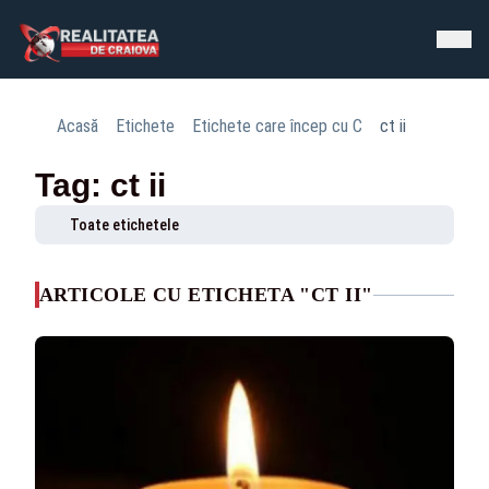
Acasă
Etichete
Etichete care încep cu C
ct ii
Tag: ct ii
Toate etichetele
ARTICOLE CU ETICHETA "CT II"