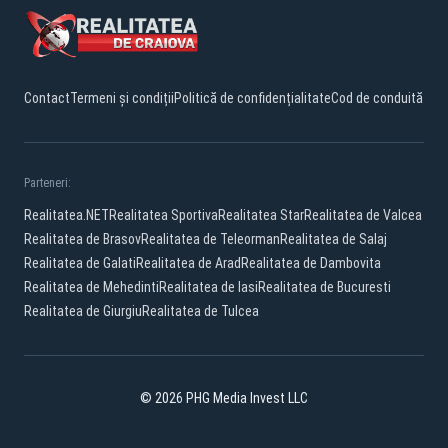
Contact
Termeni și condiții
Politică de confidențialitate
Cod de conduită
Parteneri:
Realitatea.NET
Realitatea Sportiva
Realitatea Star
Realitatea de Valcea
Realitatea de Brasov
Realitatea de Teleorman
Realitatea de Salaj
Realitatea de Galati
Realitatea de Arad
Realitatea de Dambovita
Realitatea de Mehedinti
Realitatea de Iasi
Realitatea de Bucuresti
Realitatea de Giurgiu
Realitatea de Tulcea
© 2026 PHG Media Invest LLC
Facebook
YouTube