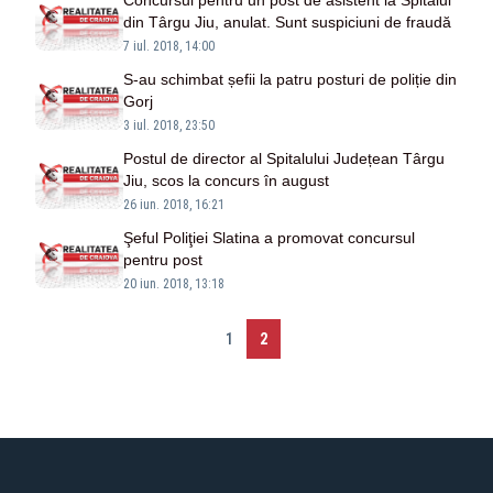
Concursul pentru un post de asistent la Spitalul
din Târgu Jiu, anulat. Sunt suspiciuni de fraudă
7 iul. 2018, 14:00
S-au schimbat șefii la patru posturi de poliție din
Gorj
3 iul. 2018, 23:50
Postul de director al Spitalului Județean Târgu
Jiu, scos la concurs în august
26 iun. 2018, 16:21
Şeful Poliţiei Slatina a promovat concursul
pentru post
20 iun. 2018, 13:18
1
2