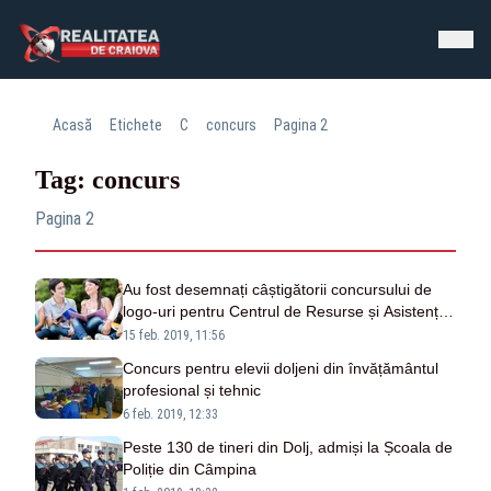
Acasă
Etichete
C
concurs
Pagina 2
Tag: concurs
Pagina 2
Au fost desemnați câștigătorii concursului de
logo-uri pentru Centrul de Resurse și Asistență
în Învățare și Formare din cadrul Universității
15 feb. 2019, 11:56
din Craiova
Concurs pentru elevii doljeni din învățământul
profesional și tehnic
6 feb. 2019, 12:33
Peste 130 de tineri din Dolj, admiși la Școala de
Poliție din Câmpina