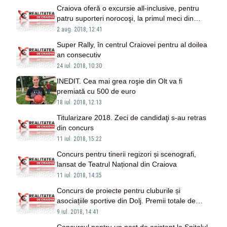
Craiova oferă o excursie all-inclusive, pentru
patru suporteri norocoşi, la primul meci din
UEFA Europa League
2 aug. 2018, 12:41
Super Rally, în centrul Craiovei pentru al doilea
an consecutiv
24 iul. 2018, 10:30
INEDIT. Cea mai grea roşie din Olt va fi
premiată cu 500 de euro
18 iul. 2018, 12:13
Titularizare 2018. Zeci de candidaţi s-au retras
din concurs
11 iul. 2018, 15:22
Concurs pentru tinerii regizori și scenografi,
lansat de Teatrul Național din Craiova
11 iul. 2018, 14:35
Concurs de proiecte pentru cluburile și
asociațiile sportive din Dolj. Premii totale de
peste 60.000 de lei
9 iul. 2018, 14:41