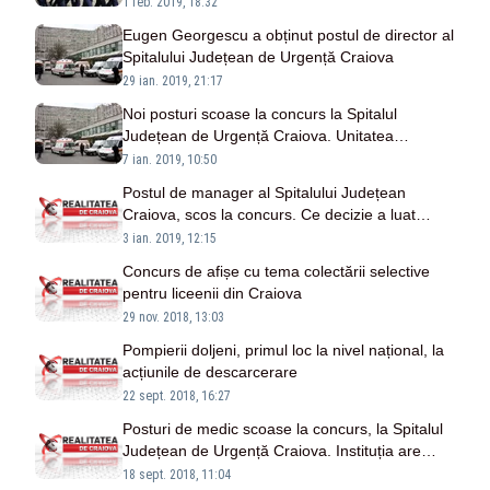
1 feb. 2019, 18:32
Eugen Georgescu a obținut postul de director al
Spitalului Județean de Urgență Craiova
29 ian. 2019, 21:17
Noi posturi scoase la concurs la Spitalul
Județean de Urgență Craiova. Unitatea
medicală caută medic psiholog
7 ian. 2019, 10:50
Postul de manager al Spitalului Județean
Craiova, scos la concurs. Ce decizie a luat
actualul director
3 ian. 2019, 12:15
Concurs de afișe cu tema colectării selective
pentru liceenii din Craiova
29 nov. 2018, 13:03
Pompierii doljeni, primul loc la nivel național, la
acțiunile de descarcerare
22 sept. 2018, 16:27
Posturi de medic scoase la concurs, la Spitalul
Județean de Urgență Craiova. Instituția are
nevoie de chirurgi și reumatologi
18 sept. 2018, 11:04