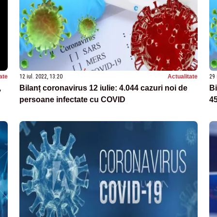
ate
12 iul. 2022, 13:20
Actualitate
29 
,
Bilanț coronavirus 12 iulie: 4.044 cazuri noi de
Bil
persoane infectate cu COVID
4