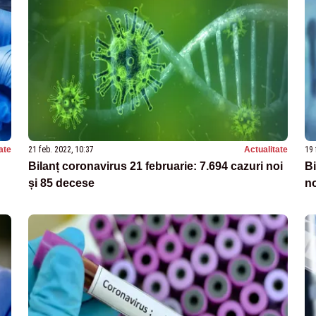
ate
21 feb. 2022, 10:37
Actualitate
19 
Bilanț coronavirus 21 februarie: 7.694 cazuri noi
Bi
și 85 decese
no