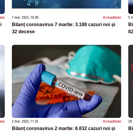
ate
7 mar. 2022, 10:40
Actualitate
5 m
i
Bilanț coronavirus 7 martie: 3.188 cazuri noi și
Bi
32 decese
8
ate
2 mar. 2022, 11:25
Actualitate
28 
Bilanț coronavirus 2 martie: 6.832 cazuri noi și
Bi