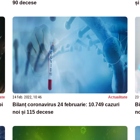
90 decese
și
ate
24 feb. 2022, 10:46
Actualitate
23 
oi
Bilanț coronavirus 24 februarie: 10.749 cazuri
Bi
noi și 115 decese
no