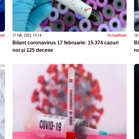
ate
17 feb. 2022, 13:14
Actualitate
16 
Bilanț coronavirus 17 februarie: 15.374 cazuri
Bi
noi și 125 decese
no