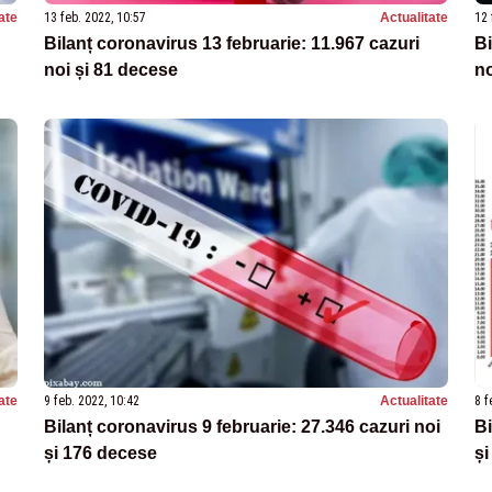
ate
13 feb. 2022, 10:57
Actualitate
12 
Bilanț coronavirus 13 februarie: 11.967 cazuri
Bi
noi și 81 decese
no
ate
9 feb. 2022, 10:42
Actualitate
8 f
Bilanț coronavirus 9 februarie: 27.346 cazuri noi
Bi
și 176 decese
și