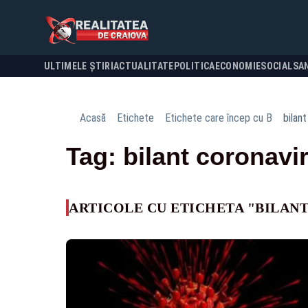
ULTIMELE ȘTIRI
ACTUALITATE
POLITICA
ECONOMIE
SOCIAL
SA
Acasă
Etichete
Etichete care încep cu B
bilan
Tag: bilant coronavi
ARTICOLE CU ETICHETA "BILAN