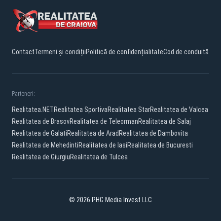
Contact
Termeni și condiții
Politică de confidențialitate
Cod de conduită
Parteneri:
Realitatea.NET
Realitatea Sportiva
Realitatea Star
Realitatea de Valcea
Realitatea de Brasov
Realitatea de Teleorman
Realitatea de Salaj
Realitatea de Galati
Realitatea de Arad
Realitatea de Dambovita
Realitatea de Mehedinti
Realitatea de Iasi
Realitatea de Bucuresti
Realitatea de Giurgiu
Realitatea de Tulcea
© 2026 PHG Media Invest LLC
Facebook
YouTube